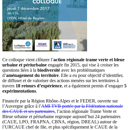
Ce colloque vient clôturer l’
action régionale trame verte et bleue
urbaine et périurbaine
engagée fin 2015, qui vise à croiser les
questions liées à la
biodiversité
avec les problématiques
d’
aménagement du territoire
. Elle a eu pour objectif d’identifier,
de diffuser et de valoriser des actions menées sur les territoires à
travers
18 retours d’expérience
, et a également permis d’engager
5
expérimentations
.
Financée par la Région Rhône-Alpes et le FEDER, ouverte sur
l’Auvergne grâce à l’
AMI TVB portée par la Fédération nationale
des CAUE et ses partenaires
, l’action régionale Trame Verte et
Bleue urbaine et périurbaine regroupe aujourd’hui 24 partenaires
(CAUE, LPO, FRAPNA, CBNA, région, DREAL) autour de
l’URCAUE chef de file, et plus spécifiquement le CAUE de la