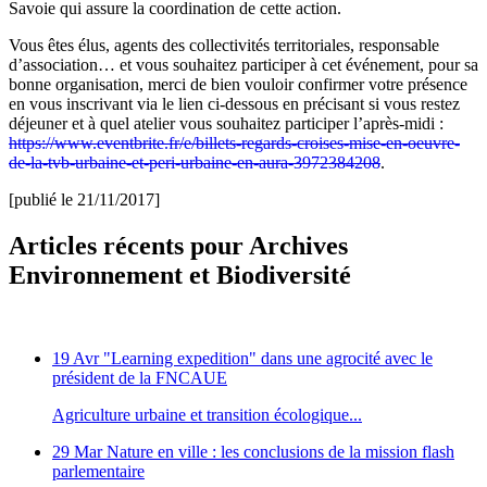
Savoie qui assure la coordination de cette action.
Vous êtes élus, agents des collectivités territoriales, responsable
d’association… et vous souhaitez participer à cet événement, pour sa
bonne organisation, merci de bien vouloir confirmer votre présence
en vous inscrivant via le lien ci-dessous en précisant si vous restez
déjeuner et à quel atelier vous souhaitez participer l’après-midi :
https://www.eventbrite.fr/e/billets-regards-croises-mise-en-oeuvre-
de-la-tvb-urbaine-et-peri-urbaine-en-aura-3972384208
.
[publié le 21/11/2017]
Articles récents pour Archives
Environnement et Biodiversité
19 Avr
"Learning expedition" dans une agrocité avec le
président de la FNCAUE
Agriculture urbaine et transition écologique...
29 Mar
Nature en ville : les conclusions de la mission flash
parlementaire