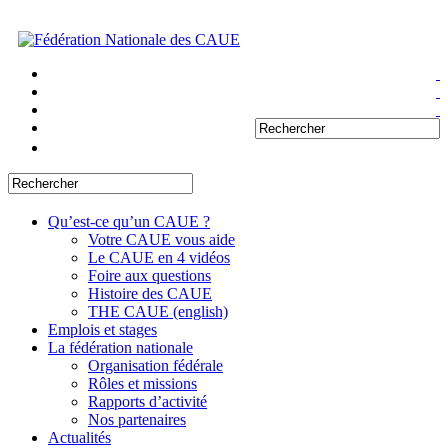
Qu’est-ce qu’un CAUE ?
Votre CAUE vous aide
Le CAUE en 4 vidéos
Foire aux questions
Histoire des CAUE
THE CAUE (english)
Emplois et stages
La fédération nationale
Organisation fédérale
Rôles et missions
Rapports d’activité
Nos partenaires
Actualités