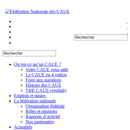
Qu’est-ce qu’un CAUE ?
Votre CAUE vous aide
Le CAUE en 4 vidéos
Foire aux questions
Histoire des CAUE
THE CAUE (english)
Emplois et stages
La fédération nationale
Organisation fédérale
Rôles et missions
Rapports d’activité
Nos partenaires
Actualités