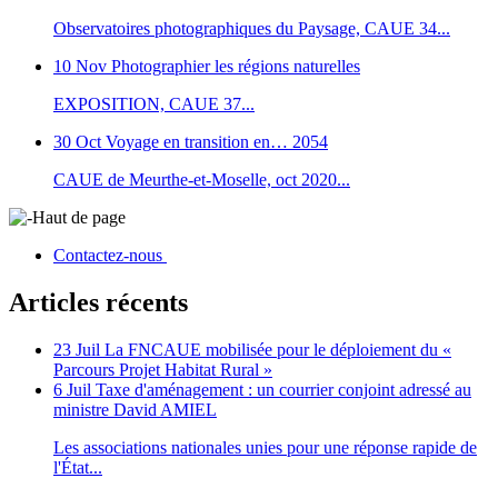
Observatoires photographiques du Paysage, CAUE 34...
10 Nov
Photographier les régions naturelles
EXPOSITION, CAUE 37...
30 Oct
Voyage en transition en… 2054
CAUE de Meurthe-et-Moselle, oct 2020...
Haut de page
Contactez-nous
Articles récents
23 Juil
La FNCAUE mobilisée pour le déploiement du «
Parcours Projet Habitat Rural »
6 Juil
Taxe d'aménagement : un courrier conjoint adressé au
ministre David AMIEL
Les associations nationales unies pour une réponse rapide de
l'État...