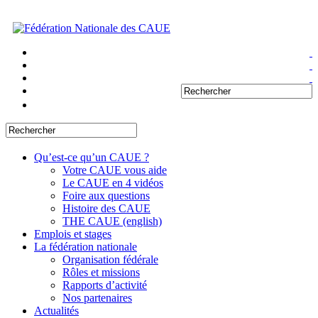
Qu’est-ce qu’un CAUE ?
Votre CAUE vous aide
Le CAUE en 4 vidéos
Foire aux questions
Histoire des CAUE
THE CAUE (english)
Emplois et stages
La fédération nationale
Organisation fédérale
Rôles et missions
Rapports d’activité
Nos partenaires
Actualités