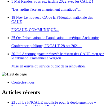
5 Mai
Rendez-vous aux jardins 2022 avec les CAUE !
"Les jardins face au changement climatique"...
18 Nov
Le nouveau CA de la Fédération nationale des
CAUE
FNCAUE, COMMUNIQUÉ...
25 Oct
Présentation de l’application numérique Archistoire
Conférence publique, FNCAUE 28 oct 2021...
20 Juil
Accompagnateur rénov’: le réseau des CAUE reçu par
le cabinet d’Emmanuelle Wargon
Mise en œuvre du service public de la rénovation...
Haut de page
Contactez-nous
Articles récents
23 Juil
La FNCAUE mobilisée pour le déploiement du «