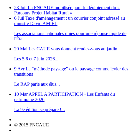
23 Juil
La FNCAUE mobilisée pour le déploiement du «
Parcours Projet Habitat Rural »
6 Juil
Taxe d'aménagement : un courrier conjoint adressé au
ministre David AMIEL
Les associations nationales unies pour une réponse rapide de
l'État...
29 Mai
Les CAUE vous donnent rendez-vous au jardin
Les 5,6 et 7 juin 2026...
9 Avr
La "méthode paysage" ou le paysage comme levier des
transitions
Le RAP parle aux élus...
10 Mar
APPEL A PARTICIPATION - Les Enfants du
patrimoine 2026
La 9e édition se prépare !...
© 2015 FNCAUE