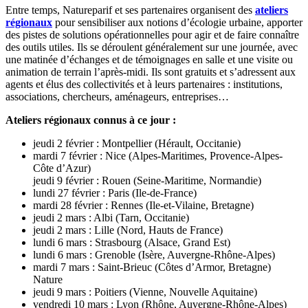
Entre temps, Natureparif et ses partenaires organisent des
ateliers
régionaux
pour sensibiliser aux notions d’écologie urbaine, apporter
des pistes de solutions opérationnelles pour agir et de faire connaître
des outils utiles. Ils se déroulent généralement sur une journée, avec
une matinée d’échanges et de témoignages en salle et une visite ou
animation de terrain l’après-midi. Ils sont gratuits et s’adressent aux
agents et élus des collectivités et à leurs partenaires : institutions,
associations, chercheurs, aménageurs, entreprises…
Ateliers régionaux connus à ce jour :
jeudi 2 février : Montpellier (Hérault, Occitanie)
mardi 7 février : Nice (Alpes-Maritimes, Provence-Alpes-
Côte d’Azur)
jeudi 9 février : Rouen (Seine-Maritime, Normandie)
lundi 27 février : Paris (Ile-de-France)
mardi 28 février : Rennes (Ile-et-Vilaine, Bretagne)
jeudi 2 mars : Albi (Tarn, Occitanie)
jeudi 2 mars : Lille (Nord, Hauts de France)
lundi 6 mars : Strasbourg (Alsace, Grand Est)
lundi 6 mars : Grenoble (Isère, Auvergne-Rhône-Alpes)
mardi 7 mars : Saint-Brieuc (Côtes d’Armor, Bretagne)
Nature
jeudi 9 mars : Poitiers (Vienne, Nouvelle Aquitaine)
vendredi 10 mars : Lyon (Rhône, Auvergne-Rhône-Alpes)