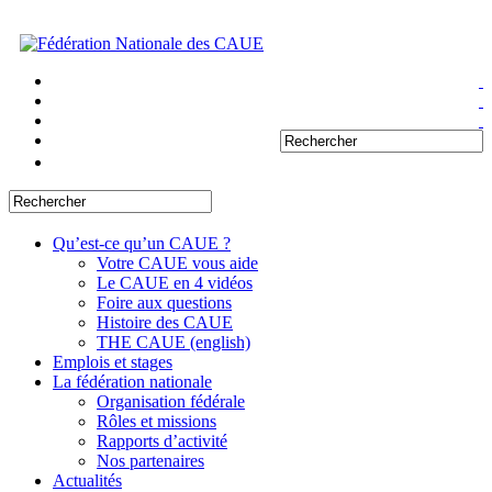
Qu’est-ce qu’un CAUE ?
Votre CAUE vous aide
Le CAUE en 4 vidéos
Foire aux questions
Histoire des CAUE
THE CAUE (english)
Emplois et stages
La fédération nationale
Organisation fédérale
Rôles et missions
Rapports d’activité
Nos partenaires
Actualités