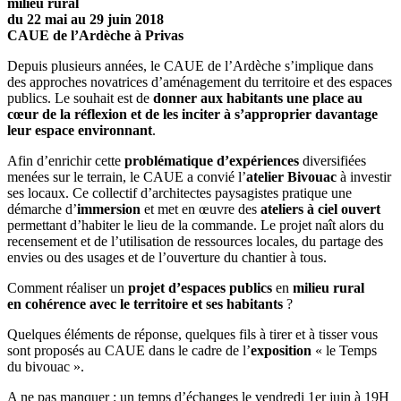
milieu rural
du 22 mai au 29 juin 2018
CAUE de l’Ardèche à Privas
Depuis plusieurs années, le CAUE de l’Ardèche s’implique dans
des approches novatrices d’aménagement du territoire et des espaces
publics. Le souhait est de
donner aux habitants une place au
cœur de la réflexion et de les inciter à s’approprier davantage
leur espace environnant
.
Afin d’enrichir cette
problématique d’expériences
diversifiées
menées sur le terrain, le CAUE a convié l’
atelier Bivouac
à investir
ses locaux. Ce collectif d’architectes paysagistes pratique une
démarche d’
immersion
et met en œuvre des
ateliers à ciel ouvert
permettant d’habiter le lieu de la commande. Le projet naît alors du
recensement et de l’utilisation de ressources locales, du partage des
envies ou des usages et de l’ouverture du chantier à tous.
Comment réaliser un
projet d’espaces publics
en
milieu rural
en cohérence avec le territoire et ses habitants
?
Quelques éléments de réponse, quelques fils à tirer et à tisser vous
sont proposés au CAUE dans le cadre de l’
exposition
« le Temps
du bivouac ».
A ne pas manquer : un temps d’échanges le vendredi 1er juin à 19H