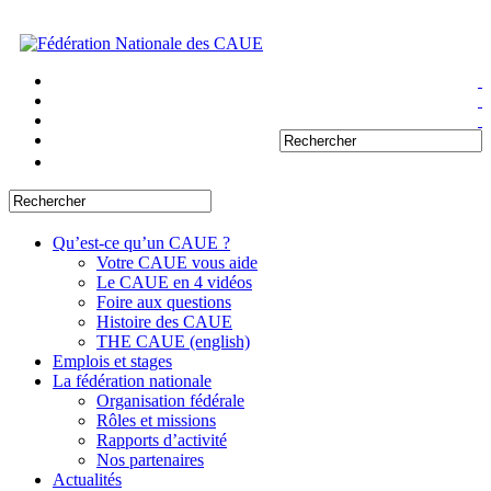
Qu’est-ce qu’un CAUE ?
Votre CAUE vous aide
Le CAUE en 4 vidéos
Foire aux questions
Histoire des CAUE
THE CAUE (english)
Emplois et stages
La fédération nationale
Organisation fédérale
Rôles et missions
Rapports d’activité
Nos partenaires
Actualités