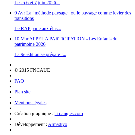
Les 5,6 et 7 juin 2026...
9 Avr
La "méthode paysage" ou le paysage comme levier des
transitions
Le RAP parle aux élus...
10 Mar
APPEL A PARTICIPATION - Les Enfants du
patrimoine 2026
La 9e édition se prépare !...
© 2015 FNCAUE
FAQ
Plan site
Mentions légales
Création graphique :
Tri-angles.com
Développement :
Armadiyo