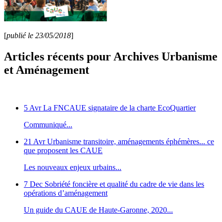
[
publié le 23/05/2018
]
Articles récents pour Archives Urbanisme
et Aménagement
5 Avr
La FNCAUE signataire de la charte EcoQuartier
Communiqué...
21 Avr
Urbanisme transitoire, aménagements éphémères... ce
que proposent les CAUE
Les nouveaux enjeux urbains...
7 Dec
Sobriété foncière et qualité du cadre de vie dans les
opérations d’aménagement
Un guide du CAUE de Haute-Garonne, 2020...