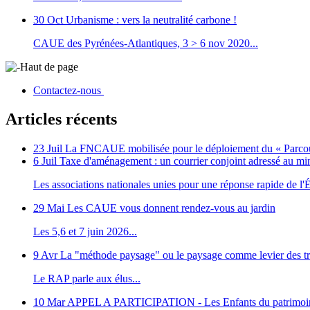
30 Oct
Urbanisme : vers la neutralité carbone !
CAUE des Pyrénées-Atlantiques, 3 > 6 nov 2020...
Haut de page
Contactez-nous
Articles récents
23 Juil
La FNCAUE mobilisée pour le déploiement du « Parcour
6 Juil
Taxe d'aménagement : un courrier conjoint adressé au m
Les associations nationales unies pour une réponse rapide de l'Ét
29 Mai
Les CAUE vous donnent rendez-vous au jardin
Les 5,6 et 7 juin 2026...
9 Avr
La "méthode paysage" ou le paysage comme levier des tr
Le RAP parle aux élus...
10 Mar
APPEL A PARTICIPATION - Les Enfants du patrimoi