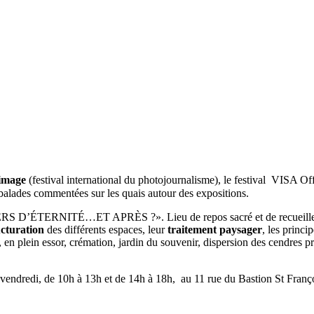
’image
(festival international du photojournalisme), le festival VISA Of
alades commentées sur les quais autour des expositions.
TIERS D’ÉTERNITÉ…ET APRÈS ?». Lieu de repos sacré et de recueill
ucturation
des différents espaces, leur
traitement paysager
, les princ
 en plein essor, crémation, jardin du souvenir, dispersion des cendres
dredi, de 10h à 13h et de 14h à 18h, au 11 rue du Bastion St Franço