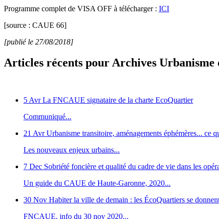
Programme complet de VISA OFF à télécharger :
ICI
[source : CAUE 66]
[publié le 27/08/2018]
Articles récents pour Archives Urbanism
5 Avr
La FNCAUE signataire de la charte EcoQuartier
Communiqué...
21 Avr
Urbanisme transitoire, aménagements éphémères... ce 
Les nouveaux enjeux urbains...
7 Dec
Sobriété foncière et qualité du cadre de vie dans les op
Un guide du CAUE de Haute-Garonne, 2020...
30 Nov
Habiter la ville de demain : les ÉcoQuartiers se donnen
FNCAUE, info du 30 nov 2020...