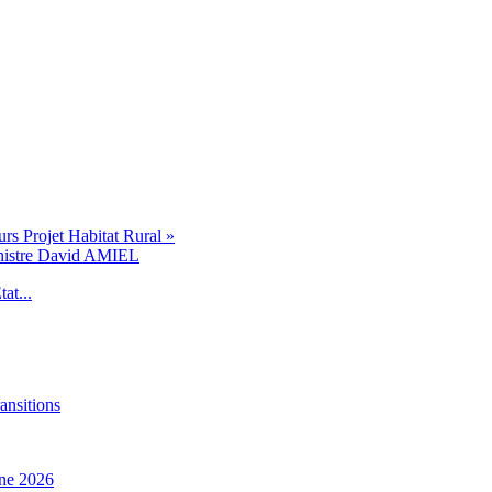
s Projet Habitat Rural »
inistre David AMIEL
at...
ansitions
ne 2026