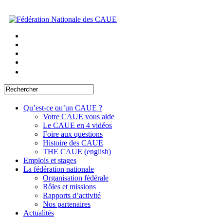
Qu’est-ce qu’un CAUE ?
Votre CAUE vous aide
Le CAUE en 4 vidéos
Foire aux questions
Histoire des CAUE
THE CAUE (english)
Emplois et stages
La fédération nationale
Organisation fédérale
Rôles et missions
Rapports d’activité
Nos partenaires
Actualités