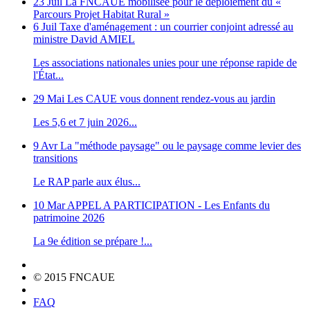
23 Juil
La FNCAUE mobilisée pour le déploiement du «
Parcours Projet Habitat Rural »
6 Juil
Taxe d'aménagement : un courrier conjoint adressé au
ministre David AMIEL
Les associations nationales unies pour une réponse rapide de
l'État...
29 Mai
Les CAUE vous donnent rendez-vous au jardin
Les 5,6 et 7 juin 2026...
9 Avr
La "méthode paysage" ou le paysage comme levier des
transitions
Le RAP parle aux élus...
10 Mar
APPEL A PARTICIPATION - Les Enfants du
patrimoine 2026
La 9e édition se prépare !...
© 2015 FNCAUE
FAQ