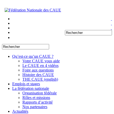
Qu’est-ce qu’un CAUE ?
Votre CAUE vous aide
Le CAUE en 4 vidéos
Foire aux questions
Histoire des CAUE
THE CAUE (english)
Emplois et stages
La fédération nationale
Organisation fédérale
Rôles et missions
Rapports d’activité
Nos partenaires
Actualités