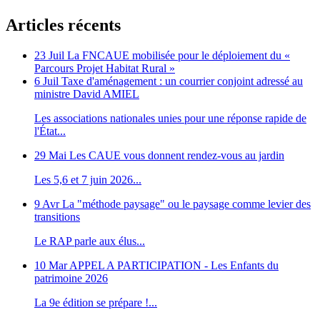
Articles récents
23 Juil
La FNCAUE mobilisée pour le déploiement du «
Parcours Projet Habitat Rural »
6 Juil
Taxe d'aménagement : un courrier conjoint adressé au
ministre David AMIEL
Les associations nationales unies pour une réponse rapide de
l'État...
29 Mai
Les CAUE vous donnent rendez-vous au jardin
Les 5,6 et 7 juin 2026...
9 Avr
La "méthode paysage" ou le paysage comme levier des
transitions
Le RAP parle aux élus...
10 Mar
APPEL A PARTICIPATION - Les Enfants du
patrimoine 2026
La 9e édition se prépare !...