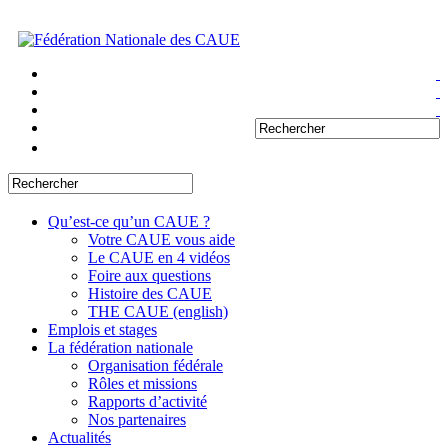
Qu’est-ce qu’un CAUE ?
Votre CAUE vous aide
Le CAUE en 4 vidéos
Foire aux questions
Histoire des CAUE
THE CAUE (english)
Emplois et stages
La fédération nationale
Organisation fédérale
Rôles et missions
Rapports d’activité
Nos partenaires
Actualités