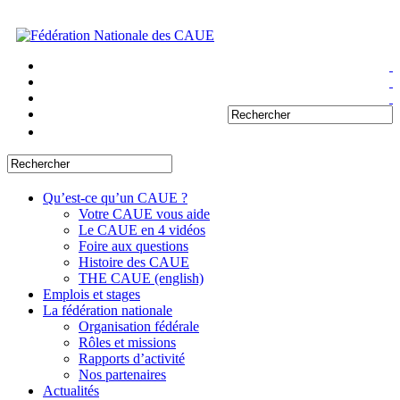
Qu’est-ce qu’un CAUE ?
Votre CAUE vous aide
Le CAUE en 4 vidéos
Foire aux questions
Histoire des CAUE
THE CAUE (english)
Emplois et stages
La fédération nationale
Organisation fédérale
Rôles et missions
Rapports d’activité
Nos partenaires
Actualités