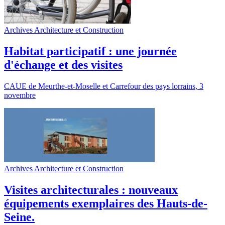
Archives Architecture et Construction
Habitat participatif : une journée
d'échange et des visites
CAUE de Meurthe-et-Moselle et Carrefour des pays lorrains, 3
novembre
Archives Architecture et Construction
Visites architecturales : nouveaux
équipements exemplaires des Hauts-de-
Seine.