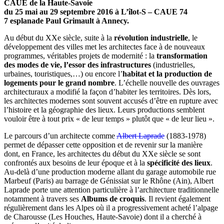
CAUE de la Haute-Savoie
du 25 mai au 29 septembre 2016 à L’îlot-S – CAUE 74
7 esplanade Paul Grimault à Annecy.
Au début du XXe siècle, suite à la
révolution industrielle
, le
développement des villes met les architectes face à de nouveaux
programmes, véritables projets de modernité : la
transformation
des modes de vie, l’essor des infrastructures
(industrielles,
urbaines, touristiques,…) ou encore l’
habitat et la production de
logements pour le grand nombre
. L’échelle nouvelle des ouvrages
architecturaux a modifié la façon d’habiter les territoires. Dès lors,
les architectes modernes sont souvent accusés d’être en rupture avec
l’histoire et la géographie des lieux. Leurs productions semblent
vouloir être à tout prix « de leur temps » plutôt que « de leur lieu ».
Le parcours d’un architecte comme
Albert Laprade
(1883-1978)
permet de dépasser cette opposition et de revenir sur la manière
dont, en France, les architectes du début du XXe siècle se sont
confrontés aux besoins de leur époque et à la
spécificité des lieux
.
Au-delà d’une production moderne allant du garage automobile rue
Marbeuf (Paris) au barrage de Génissiat sur le Rhône (Ain), Albert
Laprade porte une attention particulière à l’architecture traditionnelle
notamment à travers ses
Albums de croquis
. Il revient également
régulièrement dans les Alpes où il a progressivement acheté l’alpage
de Charousse (Les Houches, Haute-Savoie) dont il a cherché à