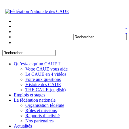
Qu’est-ce qu’un CAUE ?
Votre CAUE vous aide
Le CAUE en 4 vidéos
Foire aux questions
Histoire des CAUE
THE CAUE (english)
Emplois et stages
La fédération nationale
Organisation fédérale
Rôles et missions
Rapports d’activité
Nos partenaires
Actualités