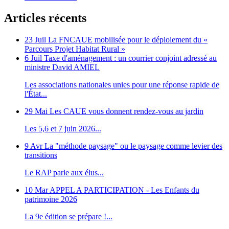
Articles récents
23 Juil
La FNCAUE mobilisée pour le déploiement du «
Parcours Projet Habitat Rural »
6 Juil
Taxe d'aménagement : un courrier conjoint adressé au
ministre David AMIEL
Les associations nationales unies pour une réponse rapide de
l'État...
29 Mai
Les CAUE vous donnent rendez-vous au jardin
Les 5,6 et 7 juin 2026...
9 Avr
La "méthode paysage" ou le paysage comme levier des
transitions
Le RAP parle aux élus...
10 Mar
APPEL A PARTICIPATION - Les Enfants du
patrimoine 2026
La 9e édition se prépare !...