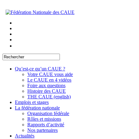
Qu’est-ce qu’un CAUE ?
Votre CAUE vous aide
Le CAUE en 4 vidéos
Foire aux questions
Histoire des CAUE
THE CAUE (english)
Emplois et stages
La fédération nationale
Organisation fédérale
Rôles et missions
Rapports d’activité
Nos partenaires
Actualités