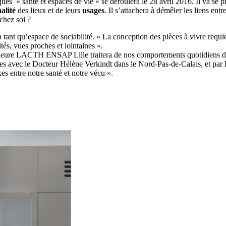
es « santé et espaces de vie » se déroulera le 28 avril 2016. Il va se 
alité
des lieux et de leurs
usages
. Il s’attachera à démêler les liens en
chez soi ?
tant qu’espace de sociabilité. « La conception des pièces à vivre requier
és, vues proches et lointaines ».
e LACTH ENSAP Lille traitera de nos comportements quotidiens dans l’e
ées avec le Docteur Hélène Verkindt dans le Nord-Pas-de-Calais, et par
es entre notre santé et notre vécu ».