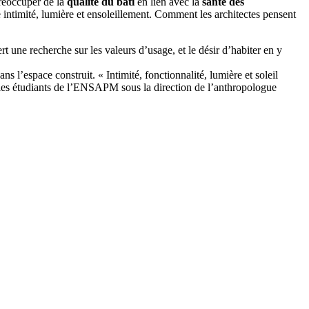
préoccuper de la
qualité du bâti
en lien avec la
santé des
tre intimité, lumière et ensoleillement. Comment les architectes pensent
t une recherche sur les valeurs d’usage, et le désir d’habiter en y
space construit. « Intimité, fonctionnalité, lumière et soleil
 les étudiants de l’ENSAPM sous la direction de l’anthropologue