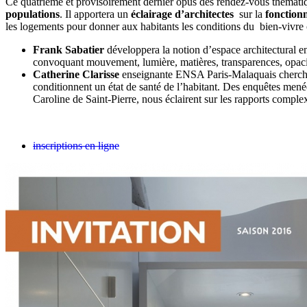
Ce quatrième et provisoirement dernier opus des rendez-vous thématiqu
populations
. Il apportera un
éclairage d’architectes
sur la
fonctionn
les logements pour donner aux habitants les conditions du bien-vivre 
Frank Sabatier
développera la notion d’espace architectural en 
convoquant mouvement, lumière, matières, transparences, opacit
Catherine Clarisse
enseignante ENSA Paris-Malaquais chercheur
conditionnent un état de santé de l’habitant. Des enquêtes men
Caroline de Saint-Pierre, nous éclairent sur les rapports complex
inscriptions en ligne