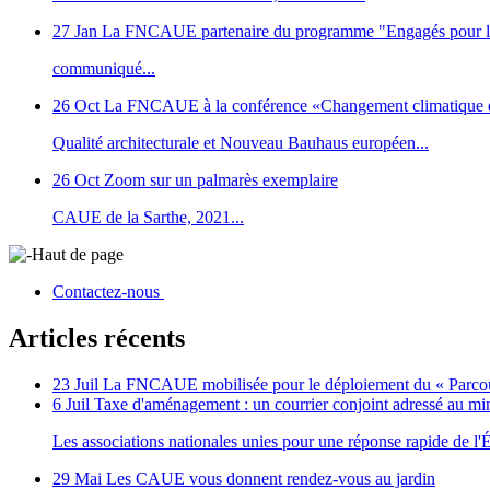
27 Jan
La FNCAUE partenaire du programme "Engagés pour la
communiqué...
26 Oct
La FNCAUE à la conférence «Changement climatique et
Qualité architecturale et Nouveau Bauhaus européen...
26 Oct
Zoom sur un palmarès exemplaire
CAUE de la Sarthe, 2021...
Haut de page
Contactez-nous
Articles récents
23 Juil
La FNCAUE mobilisée pour le déploiement du « Parcour
6 Juil
Taxe d'aménagement : un courrier conjoint adressé au m
Les associations nationales unies pour une réponse rapide de l'Ét
29 Mai
Les CAUE vous donnent rendez-vous au jardin