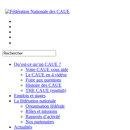
Qu’est-ce qu’un CAUE ?
Votre CAUE vous aide
Le CAUE en 4 vidéos
Foire aux questions
Histoire des CAUE
THE CAUE (english)
Emplois et stages
La fédération nationale
Organisation fédérale
Rôles et missions
Rapports d’activité
Nos partenaires
Actualités