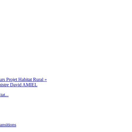
s Projet Habitat Rural »
inistre David AMIEL
at...
ansitions