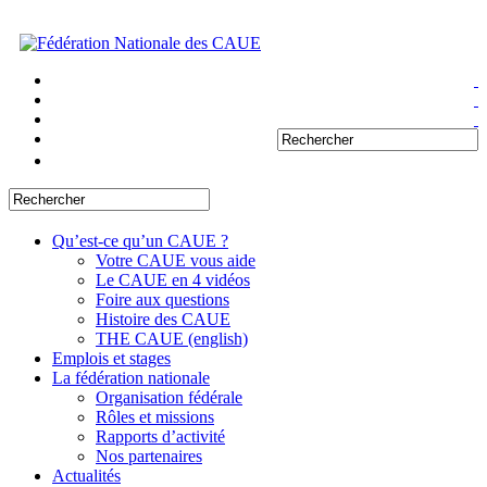
Qu’est-ce qu’un CAUE ?
Votre CAUE vous aide
Le CAUE en 4 vidéos
Foire aux questions
Histoire des CAUE
THE CAUE (english)
Emplois et stages
La fédération nationale
Organisation fédérale
Rôles et missions
Rapports d’activité
Nos partenaires
Actualités