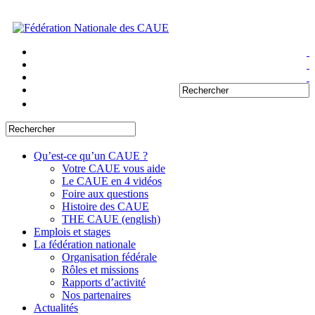
Qu’est-ce qu’un CAUE ?
Votre CAUE vous aide
Le CAUE en 4 vidéos
Foire aux questions
Histoire des CAUE
THE CAUE (english)
Emplois et stages
La fédération nationale
Organisation fédérale
Rôles et missions
Rapports d’activité
Nos partenaires
Actualités