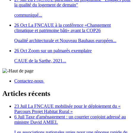
la qualité du logement de demain"
communiqué...
26 Oct
La FNCAUE à la conférence «Changement
climatique et patrimoine bâti» avant la COP26
Qualité architecturale et Nouveau Bauhaus européen...
26 Oct
Zoom sur un palmarès exemplaire
CAUE de la Sarthe, 2021...
Haut de page
Contactez-nous
Articles récents
23 Juil
La FNCAUE mobilisée pour le déploiement du «
Parcours Projet Habitat Rural »
6 Juil
Taxe d'aménagement : un courrier conjoint adressé au
ministre David AMIEL
Les associations nationales unies pour une réponse rapide de