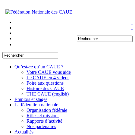
Qu’est-ce qu’un CAUE ?
Votre CAUE vous aide
Le CAUE en 4 vidéos
Foire aux questions
Histoire des CAUE
THE CAUE (english)
Emplois et stages
La fédération nationale
Organisation fédérale
Rôles et missions
Rapports d’activité
Nos partenaires
Actualités