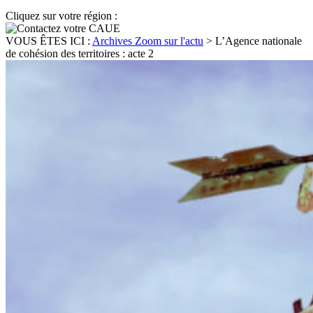
Cliquez sur votre région :
VOUS ÊTES ICI :
Archives Zoom sur l'actu
>
L’Agence nationale
de cohésion des territoires : acte 2