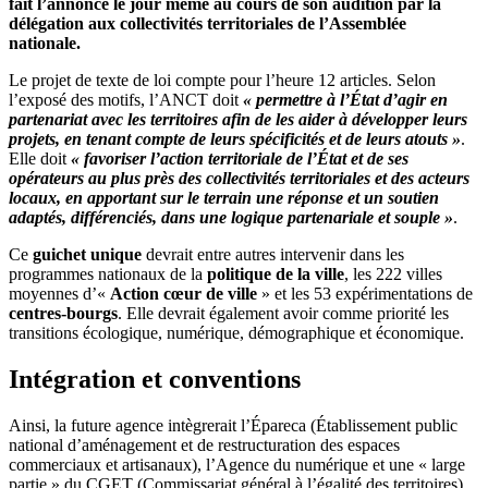
fait l’annonce le jour même au cours de son audition par la
délégation aux collectivités territoriales de l’Assemblée
nationale.
Le projet de texte de loi compte pour l’heure 12 articles. Selon
l’exposé des motifs, l’ANCT doit
« permettre à l’État d’agir en
partenariat avec les territoires afin de les aider à développer leurs
projets, en tenant compte de leurs spécificités et de leurs atouts »
.
Elle doit
« favoriser l’action territoriale de l’État et de ses
opérateurs au plus près des collectivités territoriales et des acteurs
locaux, en apportant sur le terrain une réponse et un soutien
adaptés, différenciés, dans une logique partenariale et souple »
.
Ce
guichet unique
devrait entre autres intervenir dans les
programmes nationaux de la
politique de la ville
, les 222 villes
moyennes d’«
Action cœur de ville
» et les 53 expérimentations de
centres-bourgs
. Elle devrait également avoir comme priorité les
transitions écologique, numérique, démographique et économique.
Intégration et conventions
Ainsi, la future agence intègrerait l’Épareca (Établissement public
national d’aménagement et de restructuration des espaces
commerciaux et artisanaux), l’Agence du numérique et une « large
partie » du CGET (Commissariat général à l’égalité des territoires).