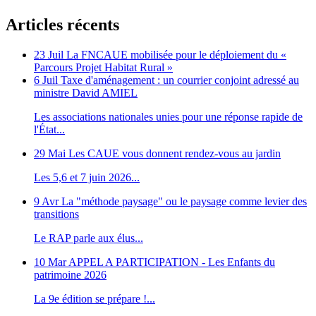
Articles récents
23 Juil
La FNCAUE mobilisée pour le déploiement du «
Parcours Projet Habitat Rural »
6 Juil
Taxe d'aménagement : un courrier conjoint adressé au
ministre David AMIEL
Les associations nationales unies pour une réponse rapide de
l'État...
29 Mai
Les CAUE vous donnent rendez-vous au jardin
Les 5,6 et 7 juin 2026...
9 Avr
La "méthode paysage" ou le paysage comme levier des
transitions
Le RAP parle aux élus...
10 Mar
APPEL A PARTICIPATION - Les Enfants du
patrimoine 2026
La 9e édition se prépare !...