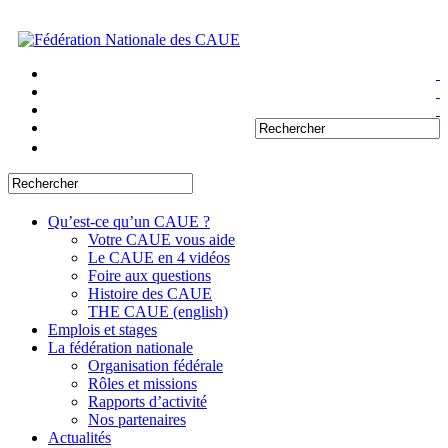
Qu’est-ce qu’un CAUE ?
Votre CAUE vous aide
Le CAUE en 4 vidéos
Foire aux questions
Histoire des CAUE
THE CAUE (english)
Emplois et stages
La fédération nationale
Organisation fédérale
Rôles et missions
Rapports d’activité
Nos partenaires
Actualités