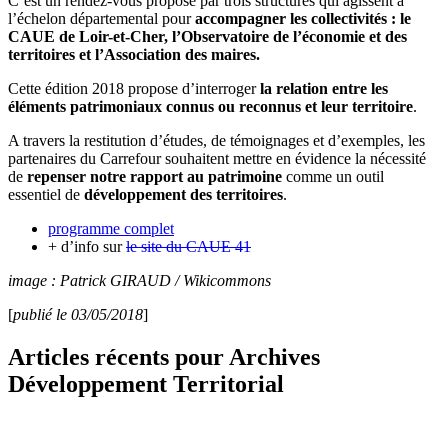
C’est un rendez-vous proposé par trois structures qui agissent à
l’échelon départemental pour
accompagner les collectivités : le
CAUE de Loir-et-Cher, l’Observatoire de l’économie et des
territoires et l’Association des maires.
Cette édition 2018 propose d’interroger
la relation entre les
éléments patrimoniaux connus ou reconnus et leur territoire
.
A travers la restitution d’études, de témoignages et d’exemples, les
partenaires du Carrefour souhaitent mettre en évidence la nécessité
de
repenser notre rapport au patrimoine
comme un outil
essentiel de
développement des territoires
.
programme complet
+ d’info sur
le site du CAUE 41
image : Patrick GIRAUD / Wikicommons
[
publié le 03/05/2018
]
Articles récents pour Archives
Développement Territorial