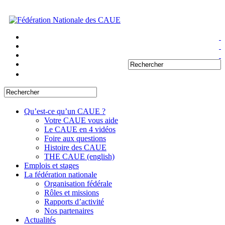
Qu’est-ce qu’un CAUE ?
Votre CAUE vous aide
Le CAUE en 4 vidéos
Foire aux questions
Histoire des CAUE
THE CAUE (english)
Emplois et stages
La fédération nationale
Organisation fédérale
Rôles et missions
Rapports d’activité
Nos partenaires
Actualités