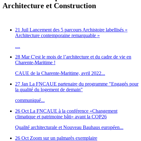
Architecture et Construction
21 Juil
Lancement des 5 parcours Archistoire labellisés «
Architecture contemporaine remarquable »
....
28 Mar
C'est le mois de l’architecture et du cadre de vie en
Charente-Maritime !
CAUE de la Charente-Maritime, avril 2022...
27 Jan
La FNCAUE partenaire du programme "Engagés pour
la qualité du logement de demain"
communiqué...
26 Oct
La FNCAUE à la conférence «Changement
climatique et patrimoine bâti» avant la COP26
Qualité architecturale et Nouveau Bauhaus européen...
26 Oct
Zoom sur un palmarès exemplaire