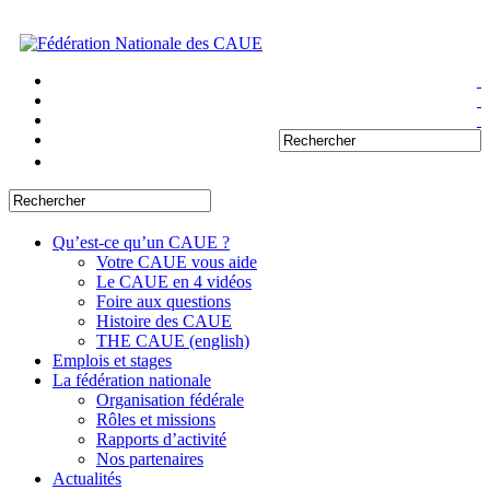
Qu’est-ce qu’un CAUE ?
Votre CAUE vous aide
Le CAUE en 4 vidéos
Foire aux questions
Histoire des CAUE
THE CAUE (english)
Emplois et stages
La fédération nationale
Organisation fédérale
Rôles et missions
Rapports d’activité
Nos partenaires
Actualités