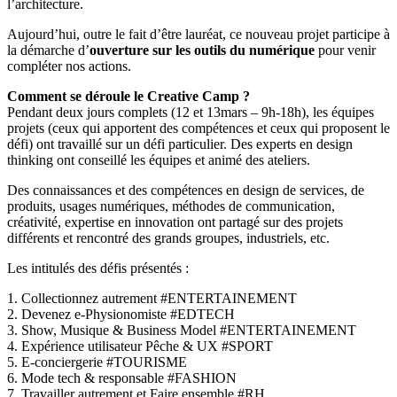
l’architecture.
Aujourd’hui, outre le fait d’être lauréat, ce nouveau projet participe à
la démarche d’
ouverture sur les outils du numérique
pour venir
compléter nos actions.
Comment se déroule le Creative Camp ?
Pendant deux jours complets (12 et 13mars – 9h-18h), les équipes
projets (ceux qui apportent des compétences et ceux qui proposent le
défi) ont travaillé sur un défi particulier. Des experts en design
thinking ont conseillé les équipes et animé des ateliers.
Des connaissances et des compétences en design de services, de
produits, usages numériques, méthodes de communication,
créativité, expertise en innovation ont partagé sur des projets
différents et rencontré des grands groupes, industriels, etc.
Les intitulés des défis présentés :
1. Collectionnez autrement #ENTERTAINEMENT
2. Devenez e-Physionomiste #EDTECH
3. Show, Musique & Business Model #ENTERTAINEMENT
4. Expérience utilisateur Pêche & UX #SPORT
5. E-conciergerie #TOURISME
6. Mode tech & responsable #FASHION
7. Travailler autrement et Faire ensemble #RH