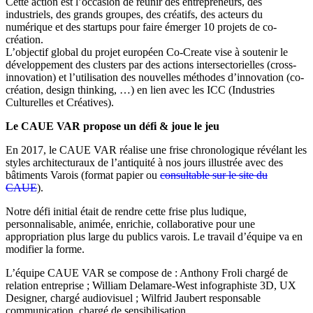
Cette action est l’occasion de réunir des entrepreneurs, des
industriels, des grands groupes, des créatifs, des acteurs du
numérique et des startups pour faire émerger 10 projets de co-
création.
L’objectif global du projet européen Co-Create vise à soutenir le
développement des clusters par des actions intersectorielles (cross-
innovation) et l’utilisation des nouvelles méthodes d’innovation (co-
création, design thinking, …) en lien avec les ICC (Industries
Culturelles et Créatives).
Le CAUE VAR propose un défi & joue le jeu
En 2017, le CAUE VAR réalise une frise chronologique révélant les
styles architecturaux de l’antiquité à nos jours illustrée avec des
bâtiments Varois (format papier ou
consultable sur le site du
CAUE
).
Notre défi initial était de rendre cette frise plus ludique,
personnalisable, animée, enrichie, collaborative pour une
appropriation plus large du publics varois. Le travail d’équipe va en
modifier la forme.
L’équipe CAUE VAR se compose de : Anthony Froli chargé de
relation entreprise ; William Delamare-West infographiste 3D, UX
Designer, chargé audiovisuel ; Wilfrid Jaubert responsable
communication, chargé de sensibilisation.