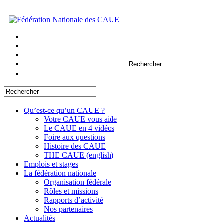
Qu’est-ce qu’un CAUE ?
Votre CAUE vous aide
Le CAUE en 4 vidéos
Foire aux questions
Histoire des CAUE
THE CAUE (english)
Emplois et stages
La fédération nationale
Organisation fédérale
Rôles et missions
Rapports d’activité
Nos partenaires
Actualités