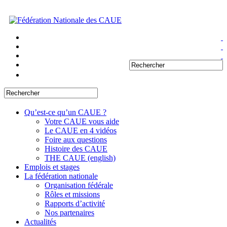
Qu’est-ce qu’un CAUE ?
Votre CAUE vous aide
Le CAUE en 4 vidéos
Foire aux questions
Histoire des CAUE
THE CAUE (english)
Emplois et stages
La fédération nationale
Organisation fédérale
Rôles et missions
Rapports d’activité
Nos partenaires
Actualités