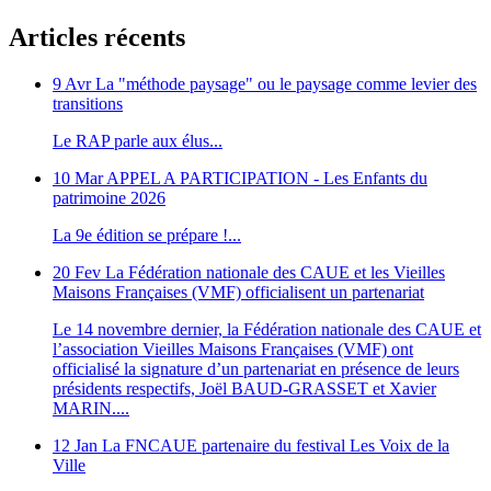
Articles récents
9 Avr
La "méthode paysage" ou le paysage comme levier des
transitions
Le RAP parle aux élus...
10 Mar
APPEL A PARTICIPATION - Les Enfants du
patrimoine 2026
La 9e édition se prépare !...
20 Fev
La Fédération nationale des CAUE et les Vieilles
Maisons Françaises (VMF) officialisent un partenariat
Le 14 novembre dernier, la Fédération nationale des CAUE et
l’association Vieilles Maisons Françaises (VMF) ont
officialisé la signature d’un partenariat en présence de leurs
présidents respectifs, Joël BAUD-GRASSET et Xavier
MARIN....
12 Jan
La FNCAUE partenaire du festival Les Voix de la
Ville