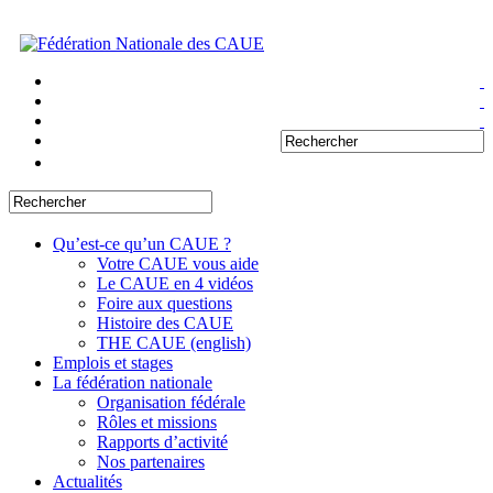
Qu’est-ce qu’un CAUE ?
Votre CAUE vous aide
Le CAUE en 4 vidéos
Foire aux questions
Histoire des CAUE
THE CAUE (english)
Emplois et stages
La fédération nationale
Organisation fédérale
Rôles et missions
Rapports d’activité
Nos partenaires
Actualités