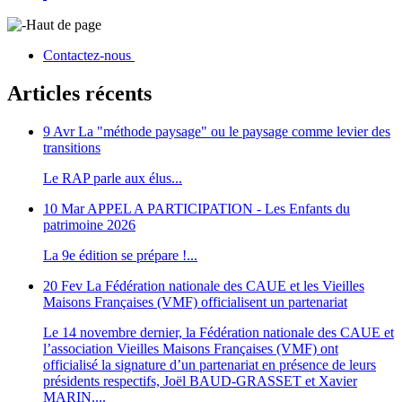
Haut de page
Contactez-nous
Articles récents
9 Avr
La "méthode paysage" ou le paysage comme levier des
transitions
Le RAP parle aux élus...
10 Mar
APPEL A PARTICIPATION - Les Enfants du
patrimoine 2026
La 9e édition se prépare !...
20 Fev
La Fédération nationale des CAUE et les Vieilles
Maisons Françaises (VMF) officialisent un partenariat
Le 14 novembre dernier, la Fédération nationale des CAUE et
l’association Vieilles Maisons Françaises (VMF) ont
officialisé la signature d’un partenariat en présence de leurs
présidents respectifs, Joël BAUD-GRASSET et Xavier
MARIN....