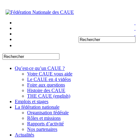
Qu’est-ce qu’un CAUE ?
Votre CAUE vous aide
Le CAUE en 4 vidéos
Foire aux questions
Histoire des CAUE
THE CAUE (english)
Emplois et stages
La fédération nationale
Organisation fédérale
Rôles et missions
Rapports d’activité
Nos partenaires
Actualités