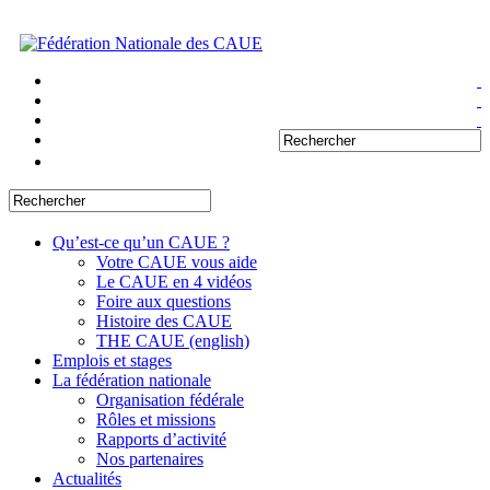
Qu’est-ce qu’un CAUE ?
Votre CAUE vous aide
Le CAUE en 4 vidéos
Foire aux questions
Histoire des CAUE
THE CAUE (english)
Emplois et stages
La fédération nationale
Organisation fédérale
Rôles et missions
Rapports d’activité
Nos partenaires
Actualités