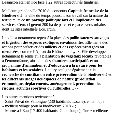
Besançon était en lice face à 22 autres collectivités finalistes.
Meilleure grande ville 2010 du concours
Capitale française de la
Biodiversité
, la ville du temps poursuit son travail sur la nature du
territoire, avec
un portage politique fort et l’implication des
services
. Ceux-ci gèrent 200 ha de parcs et espaces verts urbains –
dont 12 sites labellisés ÉcoJardin.
La ville a notamment repensé la place des
pollinisateurs sauvages
et la
gestion des espèces exotiques envahissantes
. Elle mène des
actions pour préserver des
milieux et des espèces protégées ou
menacées
, comme l’Apron du Rhône et le Lynx. Elle développe
notamment le semis et la
plantation de végétaux locaux
favorables
à l’entomofaune, ainsi que des
chantiers participatifs
et un
program
me d’animation et d’éducation à la nature pour les
habitants et les scolaires
. Le jury souligne également
« la
recherche de conciliation entre préservation de la biodiversité et
les différents usages des espaces de nature (production
économique, déplacements, aménagement, prévention des
risques, activités sportives ou culturelles…) »
.
Les autres mentions reviennent à :
– Saint-Privat-de-Vallongue (230 habitants, Lozère), en tant que
« meilleur village pour la biodiversité 2018 » ;
– Morne-à-l’Eau (17 400 habitants, Guadeloupe), élue « meilleure