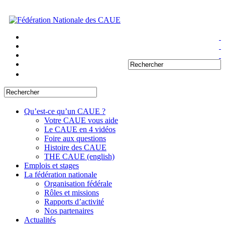
Qu’est-ce qu’un CAUE ?
Votre CAUE vous aide
Le CAUE en 4 vidéos
Foire aux questions
Histoire des CAUE
THE CAUE (english)
Emplois et stages
La fédération nationale
Organisation fédérale
Rôles et missions
Rapports d’activité
Nos partenaires
Actualités