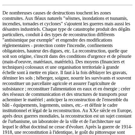
De nombreuses causes de destructions touchent les zones
construites. Aux fléaux naturels "séismes, inondations et tsunamis,
incendies, tornades et cyclones" s'ajoutent les guerres mais aussi les
désastres industriels. Chaque type de catastrophe produit des dégâts
particuliers, conduit à des types de reconstruction différents
"antisismique par exemple" et engendre des modifications
réglementaires - protection contre l'incendie, confinements
obligatoires, hauteur des digues, etc. La reconstruction, quelle que
soit son origine, s'inscrit dans des conditions d'urgence et de pénurie
(main-d'oeuvre, matériaux, matériels). Des moyens (financiers et
techniques) colossaux et une organisation territoriale à grande
échelle sont à mettre en place. Il faut à la fois déblayer les gravats,
déminer les sols ; héberger, soigner, nourrir les survivants et souvent
reconstituer un parcellaire agricole et assurer l'agriculture de
subsistance ; reconstituer l'alimentation en eaux et en énergie ; créer
des réseaux de communication et des structures de transports pour
acheminer le matériel ; anticiper la reconstruction de l'ensemble du
bâti - équipements, logements, usines, etc.- et définir le cadre
institutionnel et légal de la reconstruction. Au XXe siècle en Europe,
après deux guerres mondiales, la reconstruction est un sujet constant
de l'urbanisme, un laboratoire de la ville et de l'architecture sur
lequel le débat doctrinal ne cesse d'évoluer. Après la guerre de 1914-
1918, une reconstitution à l'identique, le goût du pittoresque sont