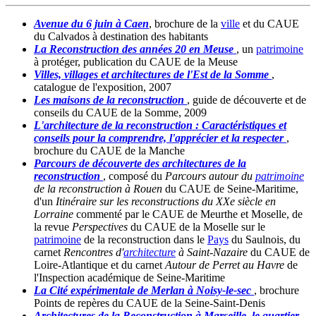
Avenue du 6 juin à Caen
, brochure de la
ville
et du CAUE
du Calvados à destination des habitants
La
Reconstruction
des années 20 en Meuse
, un
patrimoine
à protéger, publication du CAUE de la Meuse
Villes, villages et
architectures
de l'Est de la Somme
,
catalogue de l'exposition, 2007
Les maisons de la
reconstruction
, guide de découverte et de
conseils du CAUE de la Somme, 2009
L'architecture de la
reconstruction
: Caractéristiques et
conseils pour la comprendre, l'apprécier et la respecter
,
brochure du CAUE de la Manche
Parcours de découverte des
architectures
de la
reconstruction
, composé du
Parcours autour du
patrimoine
de la
reconstruction
à Rouen
du CAUE de Seine-Maritime,
d'un
Itinéraire sur les
reconstructions
du XXe siècle en
Lorraine
commenté par le CAUE de Meurthe et Moselle, de
la revue
Perspectives
du CAUE de la Moselle sur le
patrimoine
de la
reconstruction
dans le
Pays
du Saulnois, du
carnet
Rencontres d'
architecture
à Saint-Nazaire
du CAUE de
Loire-Atlantique et du carnet
Autour de Perret au Havre
de
l'Inspection académique de Seine-Maritime
La Cité expérimentale de Merlan à Noisy-le-sec
, brochure
Points de repères du CAUE de la Seine-Saint-Denis
Architectures
de la
Reconstruction
à Marseille, le quartier