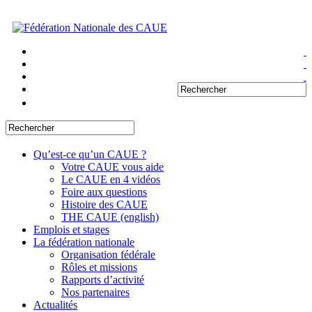
Qu’est-ce qu’un CAUE ?
Votre CAUE vous aide
Le CAUE en 4 vidéos
Foire aux questions
Histoire des CAUE
THE CAUE (english)
Emplois et stages
La fédération nationale
Organisation fédérale
Rôles et missions
Rapports d’activité
Nos partenaires
Actualités