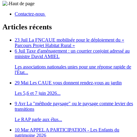
Haut de page
Contactez-nous
Articles récents
23 Juil
La FNCAUE mobilisée pour le déploiement du «
Parcours Projet Habitat Rural »
6 Juil
Taxe d'aménagement : un courrier conjoint adressé au
ministre David AMIEL
Les associations nationales unies pour une réponse rapide de
l'État...
29 Mai
Les CAUE vous donnent rendez-vous au jardin
Les 5,6 et 7 juin 2026...
9 Avr
La "méthode paysage" ou le paysage comme levier des
transitions
Le RAP parle aux élus...
10 Mar
APPEL A PARTICIPATION - Les Enfants du
patrimoine 2026