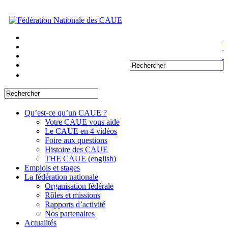
Qu’est-ce qu’un CAUE ?
Votre CAUE vous aide
Le CAUE en 4 vidéos
Foire aux questions
Histoire des CAUE
THE CAUE (english)
Emplois et stages
La fédération nationale
Organisation fédérale
Rôles et missions
Rapports d’activité
Nos partenaires
Actualités