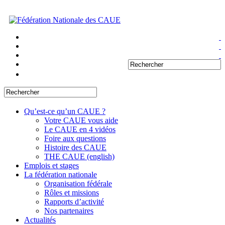
Qu’est-ce qu’un CAUE ?
Votre CAUE vous aide
Le CAUE en 4 vidéos
Foire aux questions
Histoire des CAUE
THE CAUE (english)
Emplois et stages
La fédération nationale
Organisation fédérale
Rôles et missions
Rapports d’activité
Nos partenaires
Actualités