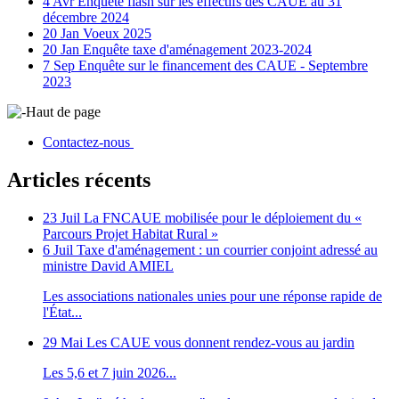
4 Avr
Enquête flash sur les effectifs des CAUE au 31
décembre 2024
20 Jan
Voeux 2025
20 Jan
Enquête taxe d'aménagement 2023-2024
7 Sep
Enquête sur le financement des CAUE - Septembre
2023
Haut de page
Contactez-nous
Articles récents
23 Juil
La FNCAUE mobilisée pour le déploiement du «
Parcours Projet Habitat Rural »
6 Juil
Taxe d'aménagement : un courrier conjoint adressé au
ministre David AMIEL
Les associations nationales unies pour une réponse rapide de
l'État...
29 Mai
Les CAUE vous donnent rendez-vous au jardin
Les 5,6 et 7 juin 2026...