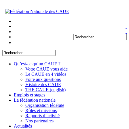
Qu’est-ce qu’un CAUE ?
Votre CAUE vous aide
Le CAUE en 4 vidéos
Foire aux questions
Histoire des CAUE
THE CAUE (english)
Emplois et stages
La fédération nationale
Organisation fédérale
Rôles et missions
Rapports d’activité
Nos partenaires
Actualités