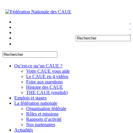
Qu’est-ce qu’un CAUE ?
Votre CAUE vous aide
Le CAUE en 4 vidéos
Foire aux questions
Histoire des CAUE
THE CAUE (english)
Emplois et stages
La fédération nationale
Organisation fédérale
Rôles et missions
Rapports d’activité
Nos partenaires
Actualités