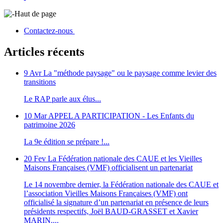
Haut de page
Contactez-nous
Articles récents
9 Avr
La "méthode paysage" ou le paysage comme levier des
transitions
Le RAP parle aux élus...
10 Mar
APPEL A PARTICIPATION - Les Enfants du
patrimoine 2026
La 9e édition se prépare !...
20 Fev
La Fédération nationale des CAUE et les Vieilles
Maisons Françaises (VMF) officialisent un partenariat
Le 14 novembre dernier, la Fédération nationale des CAUE et
l’association Vieilles Maisons Françaises (VMF) ont
officialisé la signature d’un partenariat en présence de leurs
présidents respectifs, Joël BAUD-GRASSET et Xavier
MARIN....