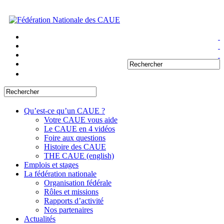
Qu’est-ce qu’un CAUE ?
Votre CAUE vous aide
Le CAUE en 4 vidéos
Foire aux questions
Histoire des CAUE
THE CAUE (english)
Emplois et stages
La fédération nationale
Organisation fédérale
Rôles et missions
Rapports d’activité
Nos partenaires
Actualités