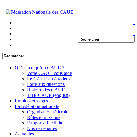
Qu’est-ce qu’un CAUE ?
Votre CAUE vous aide
Le CAUE en 4 vidéos
Foire aux questions
Histoire des CAUE
THE CAUE (english)
Emplois et stages
La fédération nationale
Organisation fédérale
Rôles et missions
Rapports d’activité
Nos partenaires
Actualités