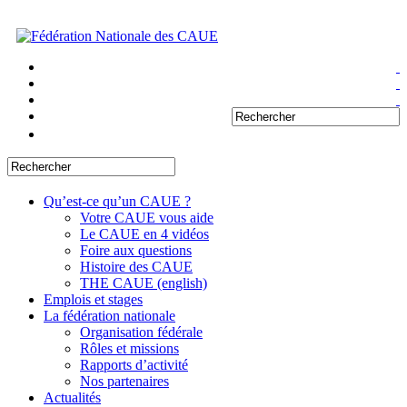
Qu’est-ce qu’un CAUE ?
Votre CAUE vous aide
Le CAUE en 4 vidéos
Foire aux questions
Histoire des CAUE
THE CAUE (english)
Emplois et stages
La fédération nationale
Organisation fédérale
Rôles et missions
Rapports d’activité
Nos partenaires
Actualités