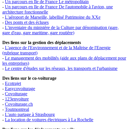
-
Un parcours en Ile de France Le métropolitain
-
Un parcours en Ile de France De l'automobile à l'avion, une
architecture fonctionnelle
-
L'aéroport de Marseille, labellisé Patrimoine du XXe
-
Des ponts et des écluses
-
L'inventaire du ministère de la Culture par dénomination (gare,
gare d'eau, gare maritime, gare routière)
Des liens sur la gestion des déplacements
-
L'agence de l'Environnement et de la Maîtrise de l'Energie
(rubrique transport)
-
Le management des mobilités (aide aux plans de déplacement pour
les entreprises)
-
Le centre d'études sur les réseaux, les transports et l'urbanisme
Des liens sur le co-voiturage
-
Ecotrajet
-
Easycovoiturage
-
Covoiturage
-
123envoiture
-
Covoiturage.ch
-
Toutmontreal
-
L'auto partage à Strasbourg
-
La location de voitures électriques à La Rochelle