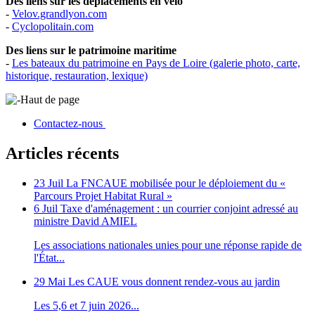
Des liens sur les déplacements en vélo
-
Velov.grandlyon.com
-
Cyclopolitain.com
Des liens sur le patrimoine maritime
-
Les bateaux du patrimoine en Pays de Loire (galerie photo, carte,
historique, restauration, lexique)
Haut de page
Contactez-nous
Articles récents
23 Juil
La FNCAUE mobilisée pour le déploiement du «
Parcours Projet Habitat Rural »
6 Juil
Taxe d'aménagement : un courrier conjoint adressé au
ministre David AMIEL
Les associations nationales unies pour une réponse rapide de
l'État...
29 Mai
Les CAUE vous donnent rendez-vous au jardin
Les 5,6 et 7 juin 2026...