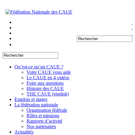
Qu’est-ce qu’un CAUE ?
Votre CAUE vous aide
Le CAUE en 4 vidéos
Foire aux questions
Histoire des CAUE
THE CAUE (english)
Emplois et stages
La fédération nationale
Organisation fédérale
Rôles et missions
Rapports d’activité
Nos partenaires
Actualités