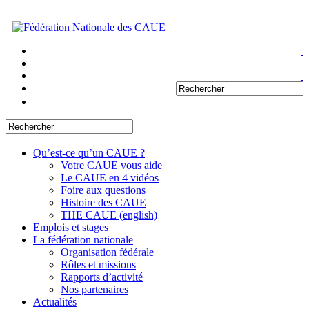
Qu’est-ce qu’un CAUE ?
Votre CAUE vous aide
Le CAUE en 4 vidéos
Foire aux questions
Histoire des CAUE
THE CAUE (english)
Emplois et stages
La fédération nationale
Organisation fédérale
Rôles et missions
Rapports d’activité
Nos partenaires
Actualités