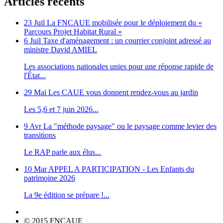
Articles récents
23 Juil
La FNCAUE mobilisée pour le déploiement du «
Parcours Projet Habitat Rural »
6 Juil
Taxe d'aménagement : un courrier conjoint adressé au
ministre David AMIEL
Les associations nationales unies pour une réponse rapide de
l'État...
29 Mai
Les CAUE vous donnent rendez-vous au jardin
Les 5,6 et 7 juin 2026...
9 Avr
La "méthode paysage" ou le paysage comme levier des
transitions
Le RAP parle aux élus...
10 Mar
APPEL A PARTICIPATION - Les Enfants du
patrimoine 2026
La 9e édition se prépare !...
© 2015 FNCAUE