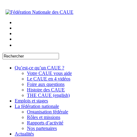
Qu’est-ce qu’un CAUE ?
Votre CAUE vous aide
Le CAUE en 4 vidéos
Foire aux questions
Histoire des CAUE
THE CAUE (english)
Emplois et stages
La fédération nationale
Organisation fédérale
Rôles et missions
Rapports d’activité
Nos partenaires
Actualités