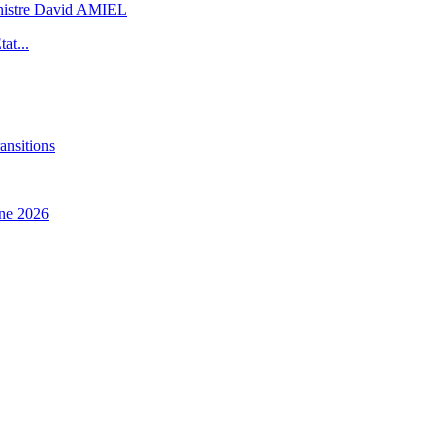
inistre David AMIEL
at...
ansitions
ne 2026