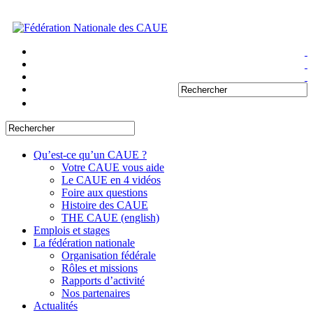
Qu’est-ce qu’un CAUE ?
Votre CAUE vous aide
Le CAUE en 4 vidéos
Foire aux questions
Histoire des CAUE
THE CAUE (english)
Emplois et stages
La fédération nationale
Organisation fédérale
Rôles et missions
Rapports d’activité
Nos partenaires
Actualités