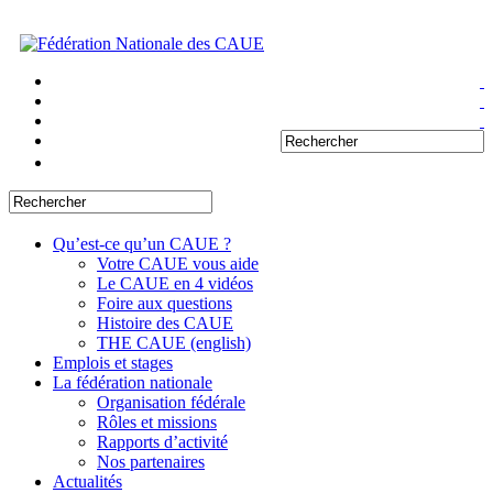
Qu’est-ce qu’un CAUE ?
Votre CAUE vous aide
Le CAUE en 4 vidéos
Foire aux questions
Histoire des CAUE
THE CAUE (english)
Emplois et stages
La fédération nationale
Organisation fédérale
Rôles et missions
Rapports d’activité
Nos partenaires
Actualités