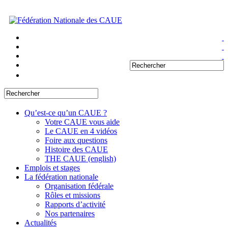
Qu’est-ce qu’un CAUE ?
Votre CAUE vous aide
Le CAUE en 4 vidéos
Foire aux questions
Histoire des CAUE
THE CAUE (english)
Emplois et stages
La fédération nationale
Organisation fédérale
Rôles et missions
Rapports d’activité
Nos partenaires
Actualités