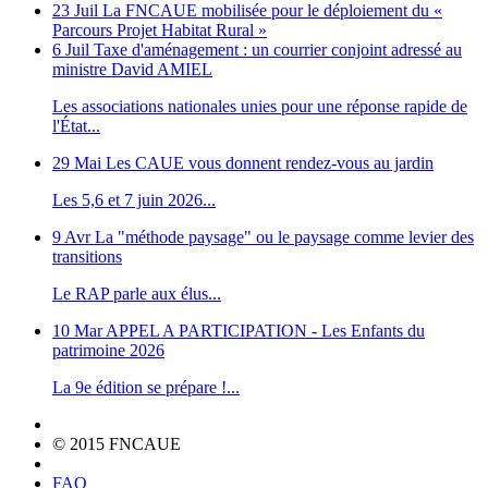
23 Juil
La FNCAUE mobilisée pour le déploiement du «
Parcours Projet Habitat Rural »
6 Juil
Taxe d'aménagement : un courrier conjoint adressé au
ministre David AMIEL
Les associations nationales unies pour une réponse rapide de
l'État...
29 Mai
Les CAUE vous donnent rendez-vous au jardin
Les 5,6 et 7 juin 2026...
9 Avr
La "méthode paysage" ou le paysage comme levier des
transitions
Le RAP parle aux élus...
10 Mar
APPEL A PARTICIPATION - Les Enfants du
patrimoine 2026
La 9e édition se prépare !...
© 2015 FNCAUE
FAQ