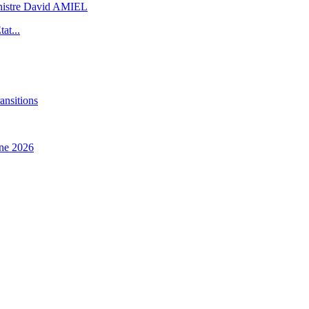
inistre David AMIEL
at...
ansitions
ne 2026