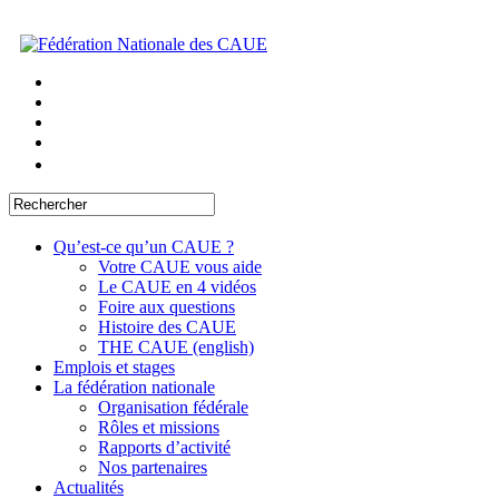
Qu’est-ce qu’un CAUE ?
Votre CAUE vous aide
Le CAUE en 4 vidéos
Foire aux questions
Histoire des CAUE
THE CAUE (english)
Emplois et stages
La fédération nationale
Organisation fédérale
Rôles et missions
Rapports d’activité
Nos partenaires
Actualités