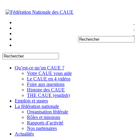
Qu’est-ce qu’un CAUE ?
Votre CAUE vous aide
Le CAUE en 4 vidéos
Foire aux questions
Histoire des CAUE
THE CAUE (english)
Emplois et stages
La fédération nationale
Organisation fédérale
Rôles et missions
Rapports d’activité
Nos partenaires
Actualités