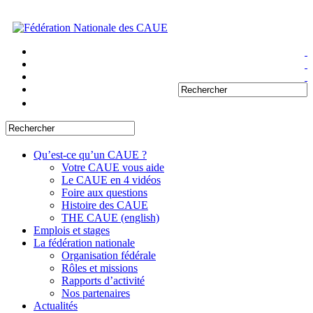
Qu’est-ce qu’un CAUE ?
Votre CAUE vous aide
Le CAUE en 4 vidéos
Foire aux questions
Histoire des CAUE
THE CAUE (english)
Emplois et stages
La fédération nationale
Organisation fédérale
Rôles et missions
Rapports d’activité
Nos partenaires
Actualités