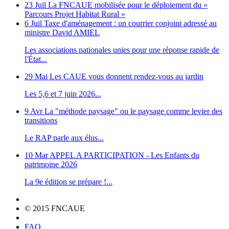
23 Juil
La FNCAUE mobilisée pour le déploiement du «
Parcours Projet Habitat Rural »
6 Juil
Taxe d'aménagement : un courrier conjoint adressé au
ministre David AMIEL
Les associations nationales unies pour une réponse rapide de
l'État...
29 Mai
Les CAUE vous donnent rendez-vous au jardin
Les 5,6 et 7 juin 2026...
9 Avr
La "méthode paysage" ou le paysage comme levier des
transitions
Le RAP parle aux élus...
10 Mar
APPEL A PARTICIPATION - Les Enfants du
patrimoine 2026
La 9e édition se prépare !...
© 2015 FNCAUE
FAQ