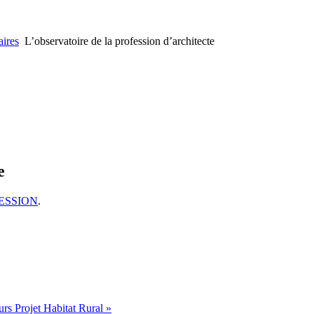
ires
L’observatoire de la profession d’architecte
e
OFESSION
.
s Projet Habitat Rural »