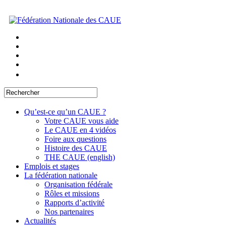
Qu’est-ce qu’un CAUE ?
Votre CAUE vous aide
Le CAUE en 4 vidéos
Foire aux questions
Histoire des CAUE
THE CAUE (english)
Emplois et stages
La fédération nationale
Organisation fédérale
Rôles et missions
Rapports d’activité
Nos partenaires
Actualités