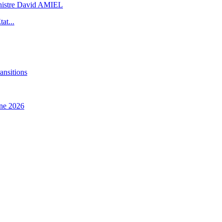
inistre David AMIEL
at...
ansitions
ne 2026