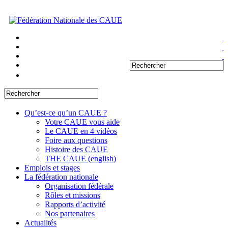
Qu’est-ce qu’un CAUE ?
Votre CAUE vous aide
Le CAUE en 4 vidéos
Foire aux questions
Histoire des CAUE
THE CAUE (english)
Emplois et stages
La fédération nationale
Organisation fédérale
Rôles et missions
Rapports d’activité
Nos partenaires
Actualités