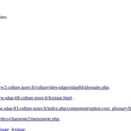
ires
w2.culture.gouv.fr/culture/sites-sdaps/sdap84/glossaire.php
.
ww.sdap-68.culture.gouv.fr/lexique.html
.
w.sdap-83.culture.gouv.fr/index.php/component/option,com_glossary/
dico/charpente2/menuiserie.php
.
?page_lexique
.