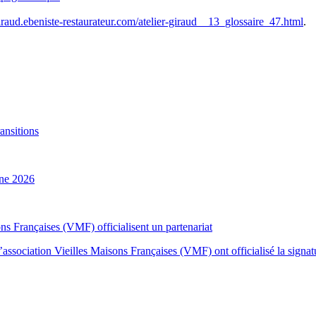
-giraud.ebeniste-restaurateur.com/atelier-giraud__13_glossaire_47.html
.
ansitions
ne 2026
ns Françaises (VMF) officialisent un partenariat
sociation Vieilles Maisons Françaises (VMF) ont officialisé la signatur