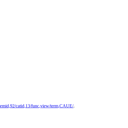
Itemid,92/catid,13/func,view/term,CAUE/
.