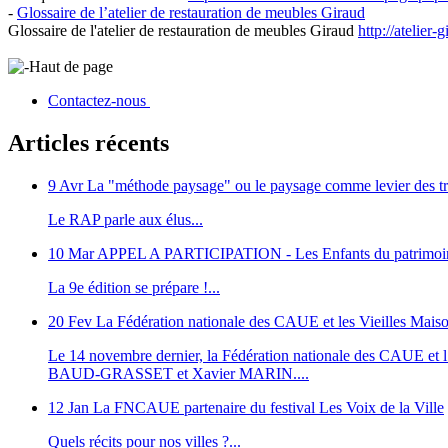
-
Glossaire de l’atelier de restauration de meubles Giraud
Glossaire de l'atelier de restauration de meubles Giraud
http://atelier
Haut de page
Contactez-nous
Articles récents
9 Avr
La "méthode paysage" ou le paysage comme levier des tr
Le RAP parle aux élus...
10 Mar
APPEL A PARTICIPATION - Les Enfants du patrimoi
La 9e édition se prépare !...
20 Fev
La Fédération nationale des CAUE et les Vieilles Maiso
Le 14 novembre dernier, la Fédération nationale des CAUE et l’as
BAUD-GRASSET et Xavier MARIN....
12 Jan
La FNCAUE partenaire du festival Les Voix de la Ville
Quels récits pour nos villes ?...