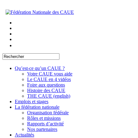
Qu’est-ce qu’un CAUE ?
Votre CAUE vous aide
Le CAUE en 4 vidéos
Foire aux questions
Histoire des CAUE
THE CAUE (english)
Emplois et stages
La fédération nationale
Organisation fédérale
Rôles et missions
Rapports d’activité
Nos partenaires
Actualités