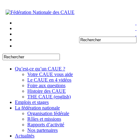
Qu’est-ce qu’un CAUE ?
Votre CAUE vous aide
Le CAUE en 4 vidéos
Foire aux questions
Histoire des CAUE
THE CAUE (english)
Emplois et stages
La fédération nationale
Organisation fédérale
Rôles et missions
Rapports d’activité
Nos partenaires
Actualités