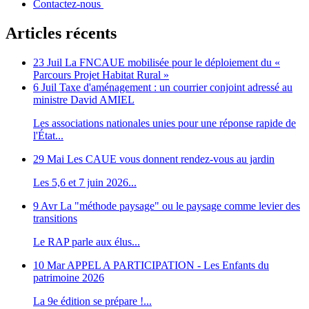
Contactez-nous
Articles récents
23 Juil
La FNCAUE mobilisée pour le déploiement du «
Parcours Projet Habitat Rural »
6 Juil
Taxe d'aménagement : un courrier conjoint adressé au
ministre David AMIEL
Les associations nationales unies pour une réponse rapide de
l'État...
29 Mai
Les CAUE vous donnent rendez-vous au jardin
Les 5,6 et 7 juin 2026...
9 Avr
La "méthode paysage" ou le paysage comme levier des
transitions
Le RAP parle aux élus...
10 Mar
APPEL A PARTICIPATION - Les Enfants du
patrimoine 2026
La 9e édition se prépare !...