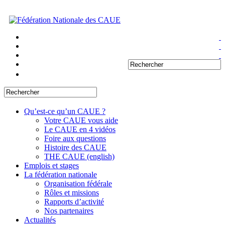
Qu’est-ce qu’un CAUE ?
Votre CAUE vous aide
Le CAUE en 4 vidéos
Foire aux questions
Histoire des CAUE
THE CAUE (english)
Emplois et stages
La fédération nationale
Organisation fédérale
Rôles et missions
Rapports d’activité
Nos partenaires
Actualités