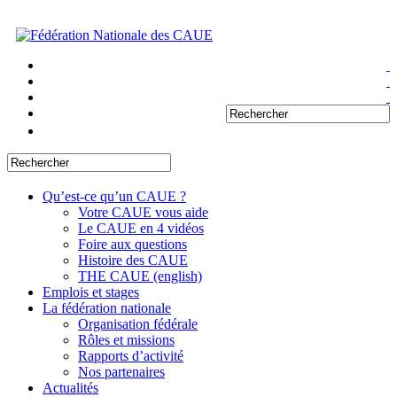
Qu’est-ce qu’un CAUE ?
Votre CAUE vous aide
Le CAUE en 4 vidéos
Foire aux questions
Histoire des CAUE
THE CAUE (english)
Emplois et stages
La fédération nationale
Organisation fédérale
Rôles et missions
Rapports d’activité
Nos partenaires
Actualités