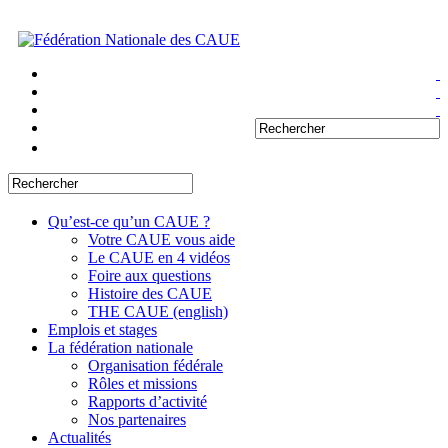
Qu’est-ce qu’un CAUE ?
Votre CAUE vous aide
Le CAUE en 4 vidéos
Foire aux questions
Histoire des CAUE
THE CAUE (english)
Emplois et stages
La fédération nationale
Organisation fédérale
Rôles et missions
Rapports d’activité
Nos partenaires
Actualités