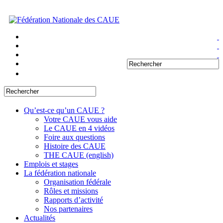
Qu’est-ce qu’un CAUE ?
Votre CAUE vous aide
Le CAUE en 4 vidéos
Foire aux questions
Histoire des CAUE
THE CAUE (english)
Emplois et stages
La fédération nationale
Organisation fédérale
Rôles et missions
Rapports d’activité
Nos partenaires
Actualités