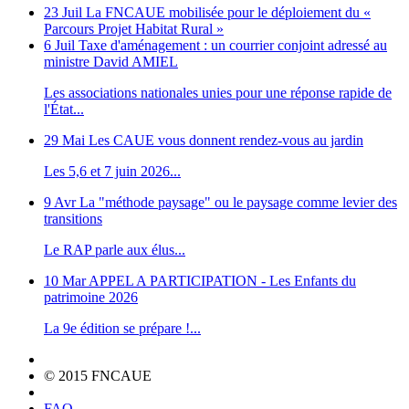
23 Juil
La FNCAUE mobilisée pour le déploiement du «
Parcours Projet Habitat Rural »
6 Juil
Taxe d'aménagement : un courrier conjoint adressé au
ministre David AMIEL
Les associations nationales unies pour une réponse rapide de
l'État...
29 Mai
Les CAUE vous donnent rendez-vous au jardin
Les 5,6 et 7 juin 2026...
9 Avr
La "méthode paysage" ou le paysage comme levier des
transitions
Le RAP parle aux élus...
10 Mar
APPEL A PARTICIPATION - Les Enfants du
patrimoine 2026
La 9e édition se prépare !...
© 2015 FNCAUE
FAQ