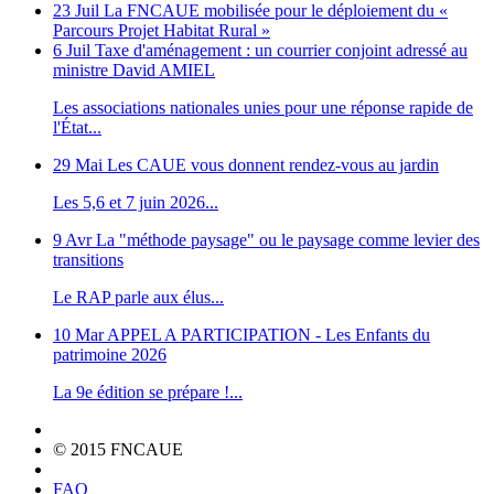
23 Juil
La FNCAUE mobilisée pour le déploiement du «
Parcours Projet Habitat Rural »
6 Juil
Taxe d'aménagement : un courrier conjoint adressé au
ministre David AMIEL
Les associations nationales unies pour une réponse rapide de
l'État...
29 Mai
Les CAUE vous donnent rendez-vous au jardin
Les 5,6 et 7 juin 2026...
9 Avr
La "méthode paysage" ou le paysage comme levier des
transitions
Le RAP parle aux élus...
10 Mar
APPEL A PARTICIPATION - Les Enfants du
patrimoine 2026
La 9e édition se prépare !...
© 2015 FNCAUE
FAQ