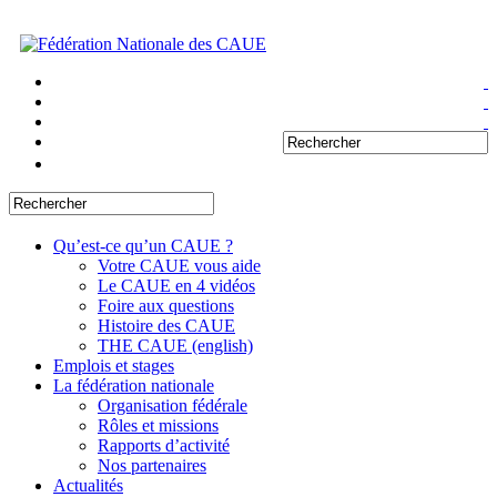
Qu’est-ce qu’un CAUE ?
Votre CAUE vous aide
Le CAUE en 4 vidéos
Foire aux questions
Histoire des CAUE
THE CAUE (english)
Emplois et stages
La fédération nationale
Organisation fédérale
Rôles et missions
Rapports d’activité
Nos partenaires
Actualités